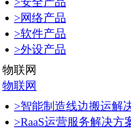
>安全产品
>网络产品
>软件产品
>外设产品
物联网
物联网
>智能制造线边搬运解
>RaaS运营服务解决方