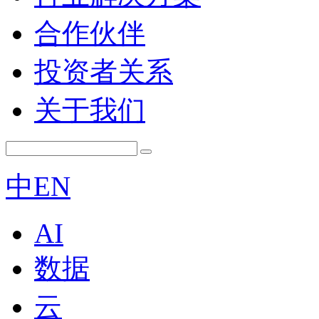
合作伙伴
投资者关系
关于我们
中
EN
AI
数据
云