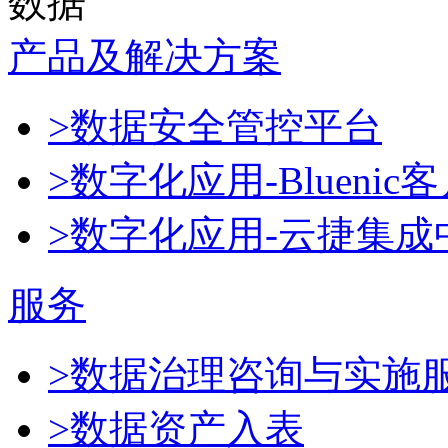
数据
产品及解决方案
>数据安全管控平台
>数字化应用-Blueni
>数字化应用-云捷集成
服务
>数据治理咨询与实施
>数据资产入表